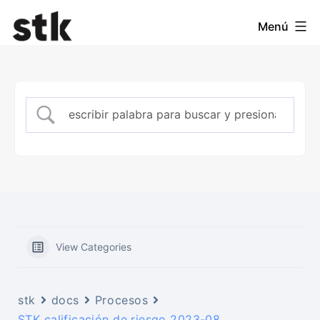
Saltar
STK
Menú
al
Asset
contenido
Management
View Categories
stk
docs
Procesos
STK calificación de riesgo 2023-08