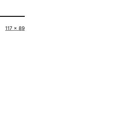
Tamaño
117 × 89
completo